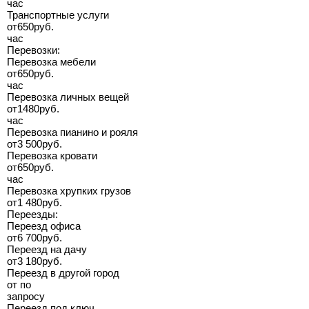
час
Транспортные услуги
от
650
руб.
час
Перевозки:
Перевозка мебели
от
650
руб.
час
Перевозка личных вещей
от
1480
руб.
час
Перевозка пианино и рояля
от
3 500
руб.
Перевозка кровати
от
650
руб.
час
Перевозка хрупких грузов
от
1 480
руб.
Переезды:
Переезд офиса
от
6 700
руб.
Переезд на дачу
от
3 180
руб.
Переезд в другой город
от
по
запросу
Переезд под ключ