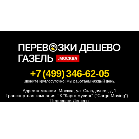
+7 (499) 346-62-05
Звоните круглосуточно! Мы работаем каждый день.
Адрес компании: Москва, ул. Складочная, д.1
Транспортная компания ТК "Карго мувинг" ("Cargo Moving") —
"Перевозки Дешево"
Офисный переезд
Заказ газели
Перевозка мебели
Перевозка грузов
Квартирный переезд
Транспортные услуги
Дачный переезд
Машина с грузчиками
Грузовое такси
Грузоперевозки