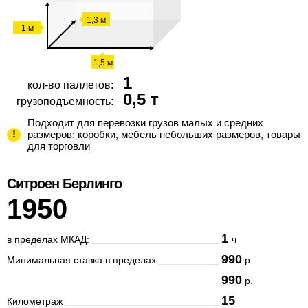
ТАРИФ
1,3 м
1 м
"МАКСИМУМ+"
4 часа
Время
1,5 м
1
2 человека
кол-во паллетов:
0,5 т
8150 руб
Стоимость
грузоподъемность:
1500
Подходит для перевозки грузов малых и средних
размеров: коробки, мебель небольших размеров, товары
для торговли
Газель 4 метра
Ситроен Берлинго
1950
ЗАКАЗАТЬ
1
в пределах МКАД:
ч
990
Минимальная ставка в пределах
р.
990
р.
15
Километраж