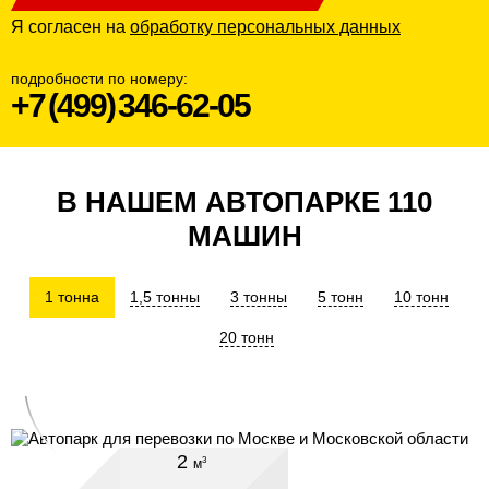
ТАРИФ
Я согласен на
обработку персональных данных
"МАКСИМУМ"
подробности
по номеру:
4 часа
Время
+7 (499) 346-62-05
2 человека
7900 руб
Стоимость
1400
В НАШЕМ АВТОПАРКЕ 110
МАШИН
Газель с фургоном, 3м
1 тонна
1,5 тонны
3 тонны
5 тонн
10 тонн
20 тонн
ЗАКАЗАТЬ
2
3
м