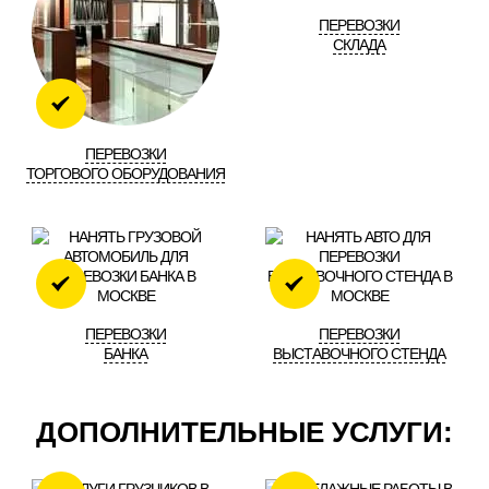
"ЛЕГКО+"
ПЕРЕВОЗКИ
СКЛАДА
2 часа
Время
2 человека
5450 руб
Стоимость
1790
ПЕРЕВОЗКИ
ТОРГОВОГО ОБОРУДОВАНИЯ
Газель с фургоном, 3м
ЗАКАЗАТЬ
ПЕРЕВОЗКИ
ПЕРЕВОЗКИ
БАНКА
ВЫСТАВОЧНОГО СТЕНДА
ДОПОЛНИТЕЛЬНЫЕ УСЛУГИ: