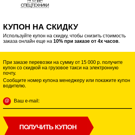
ТАРИФ
СПЕЦТЕХНИКИ
"ПРОСТО+"
3 часа
Время
КУПОН НА СКИДКУ
2 человека
Используйте купон на скидку, чтобы снизить стоимость
6450 руб
Стоимость
заказа онлайн еще на
10% при заказе от 4х часов
.
1790
При заказе перевозки на сумму от 15 000 р. получите
Газель с фургоном, 3м
купон со скидкой на грузовое такси на электронную
почту.
Сообщите номер купона менеджеру или покажите купон
водителю.
ЗАКАЗАТЬ
@
Ваш e-mail:
ПОЛУЧИТЬ КУПОН