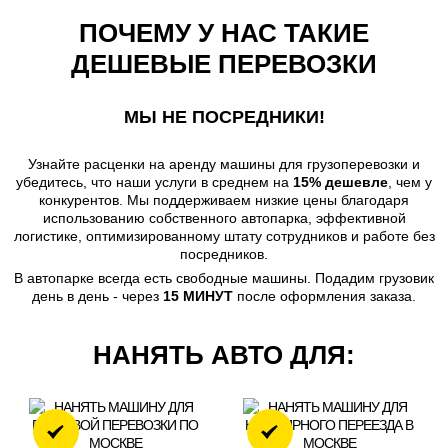
"МИНИ+"
ПОЧЕМУ У НАС ТАКИЕ
2 часа
Время
ДЕШЕВЫЕ ПЕРЕВОЗКИ
Без грузчиков
2850 руб
Стоимость
МЫ НЕ ПОСРЕДНИКИ!
990
Узнайте расценки на аренду машины для грузоперевозки и
Газель с фургоном, 3м
убедитесь, что наши услуги в среднем на
15% дешевле
, чем у
конкурентов. Мы поддерживаем низкие цены благодаря
использованию собственного автопарка, эффективной
логистике, оптимизированному штату сотрудников и работе без
посредников.
В автопарке всегда есть свободные машины. Подадим грузовик
ЗАКАЗАТЬ
день в день - через
15 МИНУТ
после оформления заказа.
НАНЯТЬ АВТО ДЛЯ:
ТАРИФ