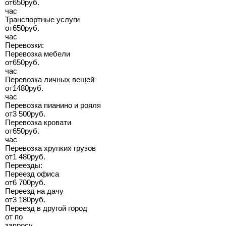
от
650
руб.
час
Транспортные услуги
от
650
руб.
час
Перевозки:
Перевозка мебели
от
650
руб.
час
Перевозка личных вещей
от
1480
руб.
час
Перевозка пианино и рояля
от
3 500
руб.
Перевозка кровати
от
650
руб.
час
Перевозка хрупких грузов
от
1 480
руб.
Переезды:
Переезд офиса
от
6 700
руб.
Переезд на дачу
от
3 180
руб.
Переезд в другой город
от
по
запросу