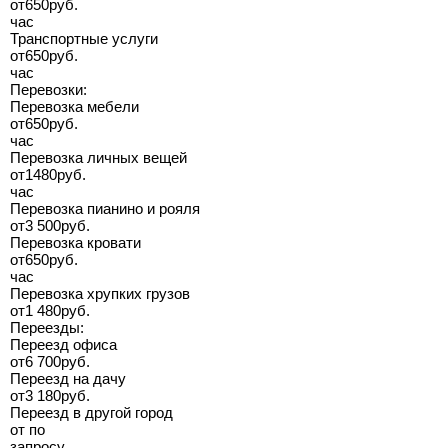
от
650
руб.
час
Транспортные услуги
от
650
руб.
час
Перевозки:
Перевозка мебели
от
650
руб.
час
Перевозка личных вещей
от
1480
руб.
час
Перевозка пианино и рояля
от
3 500
руб.
Перевозка кровати
от
650
руб.
час
Перевозка хрупких грузов
от
1 480
руб.
Переезды:
Переезд офиса
от
6 700
руб.
Переезд на дачу
от
3 180
руб.
Переезд в другой город
от
по
запросу