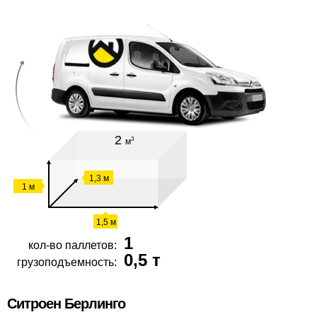
2
3
м
1,3 м
1 м
1,5 м
1
кол-во паллетов:
0,5 т
грузоподъемность:
Ситроен Берлинго