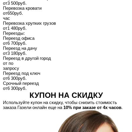
от
3 500
руб.
Перевозка кровати
от
650
руб.
час
Перевозка хрупких грузов
от
1 480
руб.
Переезды:
Переезд офиса
от
6 700
руб.
Переезд на дачу
от
3 180
руб.
Переезд в другой город
от
по
запросу
Переезд под ключ
от
6 300
руб.
Срочный переезд
от
6 300
руб.
КУПОН НА СКИДКУ
Используйте купон на скидку, чтобы снизить стоимость
заказа Газели онлайн еще на
10% при заказе от 4х часов
.