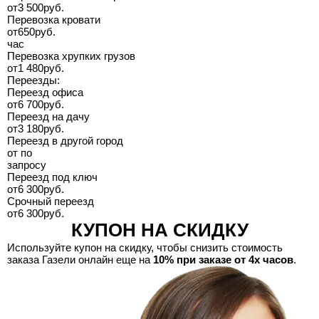
от
3 500
руб.
Перевозка кровати
от
650
руб.
час
Перевозка хрупких грузов
от
1 480
руб.
Переезды:
Переезд офиса
от
6 700
руб.
Переезд на дачу
от
3 180
руб.
Переезд в другой город
от
по
запросу
Переезд под ключ
от
6 300
руб.
Срочный переезд
от
6 300
руб.
КУПОН НА СКИДКУ
Используйте купон на скидку, чтобы снизить стоимость
заказа Газели онлайн еще на
10% при заказе от 4х часов
.