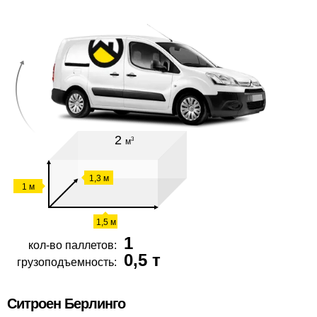
2
3
м
1,3 м
1 м
1,5 м
1
кол-во паллетов:
0,5 т
грузоподъемность:
Ситроен Берлинго