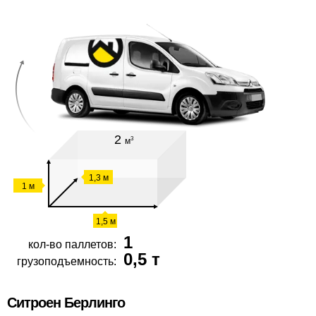
2
3
м
1,3 м
1 м
1,5 м
1
кол-во паллетов:
0,5 т
грузоподъемность:
Ситроен Берлинго