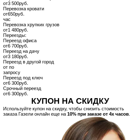
от
3 500
руб.
Перевозка кровати
от
650
руб.
час
Перевозка хрупких грузов
от
1 480
руб.
Переезды:
Переезд офиса
от
6 700
руб.
Переезд на дачу
от
3 180
руб.
Переезд в другой город
от
по
запросу
Переезд под ключ
от
6 300
руб.
Срочный переезд
от
6 300
руб.
КУПОН НА СКИДКУ
Используйте купон на скидку, чтобы снизить стоимость
заказа Газели онлайн еще на
10% при заказе от 4х часов
.