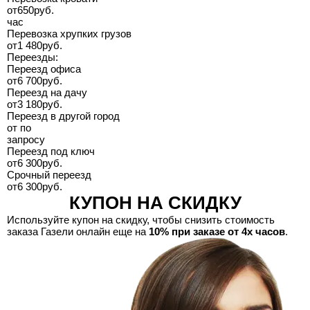
от
650
руб.
час
Перевозка хрупких грузов
от
1 480
руб.
Переезды:
Переезд офиса
от
6 700
руб.
Переезд на дачу
от
3 180
руб.
Переезд в другой город
от
по
запросу
Переезд под ключ
от
6 300
руб.
Срочный переезд
от
6 300
руб.
КУПОН НА СКИДКУ
Используйте купон на скидку, чтобы снизить стоимость
заказа Газели онлайн еще на
10% при заказе от 4х часов
.