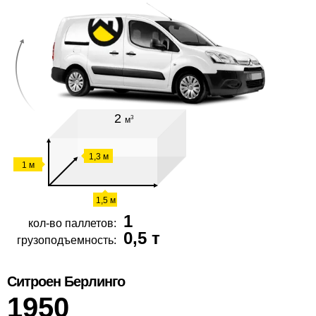
2
3
м
1,3 м
1 м
1,5 м
1
кол-во паллетов:
0,5 т
грузоподъемность:
Ситроен Берлинго
1950