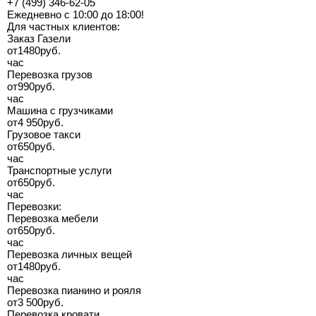
+7 (499) 346-62-05
Ежедневно с 10:00 до 18:00!
Для частных клиентов:
Заказ Газели
от
1480
руб.
час
Перевозка грузов
от
990
руб.
час
Машина с грузчиками
от
4 950
руб.
Грузовое такси
от
650
руб.
час
Транспортные услуги
от
650
руб.
час
Перевозки:
Перевозка мебели
от
650
руб.
час
Перевозка личных вещей
от
1480
руб.
час
Перевозка пианино и рояля
от
3 500
руб.
Перевозка кровати