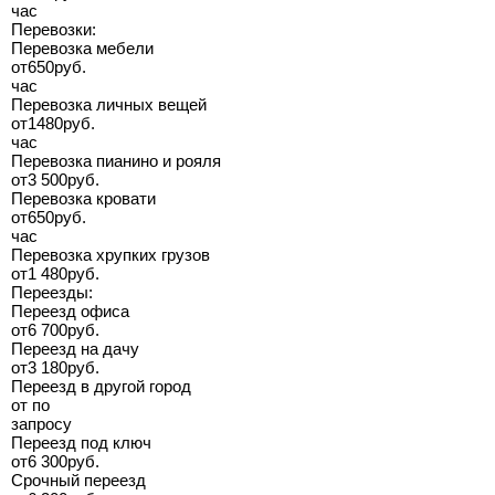
час
Перевозки:
Перевозка мебели
от
650
руб.
час
Перевозка личных вещей
от
1480
руб.
час
Перевозка пианино и рояля
от
3 500
руб.
Перевозка кровати
от
650
руб.
час
Перевозка хрупких грузов
от
1 480
руб.
Переезды:
Переезд офиса
от
6 700
руб.
Переезд на дачу
от
3 180
руб.
Переезд в другой город
от
по
запросу
Переезд под ключ
от
6 300
руб.
Срочный переезд