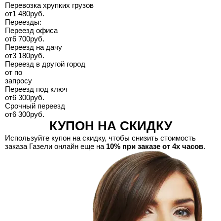
Перевозка хрупких грузов
от
1 480
руб.
Переезды:
Переезд офиса
от
6 700
руб.
Переезд на дачу
от
3 180
руб.
Переезд в другой город
от
по
запросу
Переезд под ключ
от
6 300
руб.
Срочный переезд
от
6 300
руб.
КУПОН НА СКИДКУ
Используйте купон на скидку, чтобы снизить стоимость
заказа Газели онлайн еще на
10% при заказе от 4х часов
.