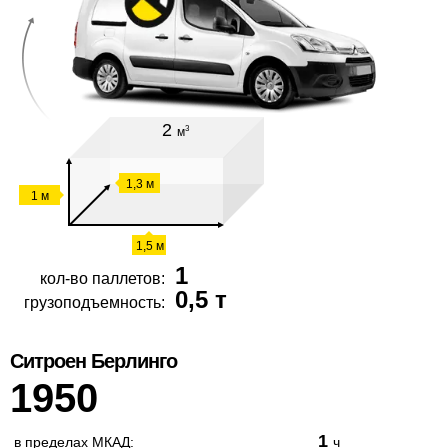
2
3
м
1,3 м
1 м
1,5 м
1
кол-во паллетов:
0,5 т
грузоподъемность:
Ситроен Берлинго
1950
1
в пределах МКАД:
ч