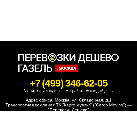
+7 (499) 346-62-05
Звоните круглосуточно! Мы работаем каждый день.
Адрес офиса: Москва, ул. Складочная, д.1
Транспортная компания ТК "Карго мувинг" ("Cargo Moving") —
"Перевозки Дешево"
Офисный переезд
Заказ газели
Перевозка мебели
Перевозка грузов
Квартирный переезд
Транспортные услуги
Дачный переезд
Машина с грузчиками