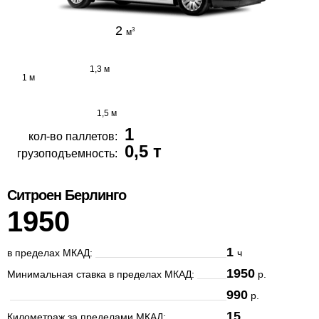
2
3
м
1,3 м
1 м
1,5 м
1
кол-во паллетов:
0,5 т
грузоподъемность:
Ситроен Берлинго
1950
1
в пределах МКАД:
ч
1950
Минимальная ставка в пределах МКАД:
р.
990
р.
15
Километраж за пределами МКАД: