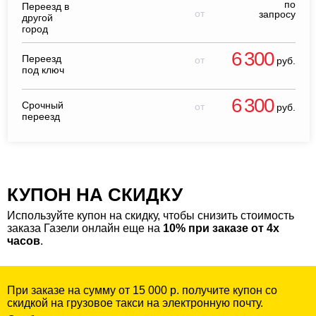
по
Переезд в
от
запросу
другой
город
6 300
Переезд
от
руб.
под ключ
6 300
Срочный
от
руб.
переезд
КУПОН НА СКИДКУ
Используйте купон на скидку, чтобы снизить стоимость
заказа Газели онлайн еще на
10% при заказе от 4х
часов
.
При заказе на сумму от 15 000 р. получите купон со
скидкой на грузовое такси на электронную почту.