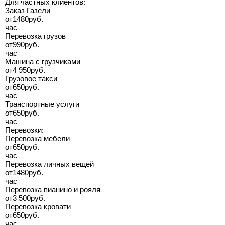
Для частных клиентов:
Заказ Газели
от
1480
руб.
час
Перевозка грузов
от
990
руб.
час
Машина с грузчиками
от
4 950
руб.
Грузовое такси
от
650
руб.
час
Транспортные услуги
от
650
руб.
час
Перевозки:
Перевозка мебели
от
650
руб.
час
Перевозка личных вещей
от
1480
руб.
час
Перевозка пианино и рояля
от
3 500
руб.
Перевозка кровати
от
650
руб.
час