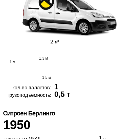
2
3
м
1,3 м
1 м
1,5 м
1
кол-во паллетов:
0,5 т
грузоподъемность:
Ситроен Берлинго
1950
1
в пределах МКАД:
ч