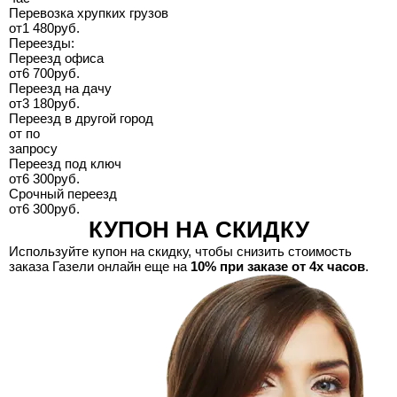
Перевозка хрупких грузов
от
1 480
руб.
Переезды:
Переезд офиса
от
6 700
руб.
Переезд на дачу
от
3 180
руб.
Переезд в другой город
от
по
запросу
Переезд под ключ
от
6 300
руб.
Срочный переезд
от
6 300
руб.
КУПОН НА СКИДКУ
Используйте купон на скидку, чтобы снизить стоимость
заказа Газели онлайн еще на
10% при заказе от 4х часов
.